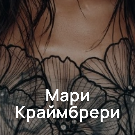
Мари
Краймбрери