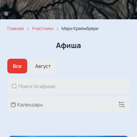
Главная
Участники
Мари Краймбрери
Афиша
Все
Август