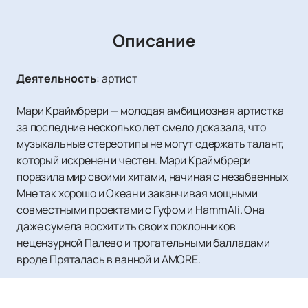
Описание
Деятельность
:
артист
Мари Краймбрери — молодая амбициозная артистка
за последние несколько лет смело доказала, что
музыкальные стереотипы не могут сдержать талант,
который искренен и честен. Мари Краймбрери
поразила мир своими хитами, начиная с незабвенных
Мне так хорошо и Океан и заканчивая мощными
совместными проектами с Гуфом и HammAli. Она
даже сумела восхитить своих поклонников
нецензурной Палево и трогательными балладами
вроде Пряталась в ванной и AMORE.
За последний год Мари продолжает завоевывать
сердца своей аудитории, представляя один хит за