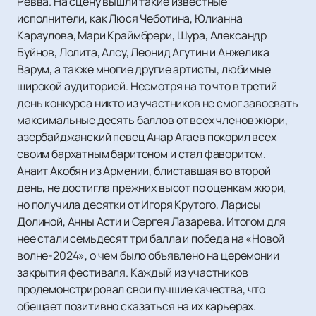
Ревва. На сцену вышли такие известные
исполнители, как Люся Чеботина, Юлианна
Караулова, Мари Краймбрери, Шура, Александр
Буйнов, Лолита, Алсу, Леонид Агутин и Анжелика
Варум, а также многие другие артисты, любимые
широкой аудиторией. Несмотря на то что в третий
день конкурса никто из участников не смог завоевать
максимальные десять баллов от всех членов жюри,
азербайджанский певец Анар Агаев покорил всех
своим бархатным баритоном и стал фаворитом.
Анаит Акобян из Армении, блиставшая во второй
день, не достигла прежних высот по оценкам жюри,
но получила десятки от Игоря Крутого, Ларисы
Долиной, Анны Асти и Сергея Лазарева. Итогом для
нее стали семьдесят три балла и победа на «Новой
волне-2024», о чем было объявлено на церемонии
закрытия фестиваля. Каждый из участников
продемонстрировал свои лучшие качества, что
обещает позитивно сказаться на их карьерах.