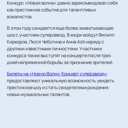
Конкурс «Новая волна» давно зарекомендовал себя
как престижное событие для талантливых
вокалистов.
В этом году ожидается еще более захватывающее
шоу с участием суперзвезд. В жюри войдут Филипп
Киркоров, Люся Чеботина и Анна Asti наряду с
другими известными личностями. Участники
конкурса также выступят на концерте после трех
дней напряженной борьбы за признание зрителей.
Билеты на «Новую Волну: Концерт суперзвезд»
предоставляют уникальную возможность увидеть
престижное шоу и стать свидетелями рождения
новых музыкальных талантов.