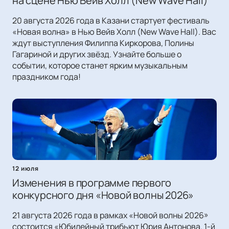
на сцене Нью Вейв Холл (New Wave Hall)
20 августа 2026 года в Казани стартует фестиваль
«Новая волна» в Нью Вейв Холл (New Wave Hall). Вас
ждут выступления Филиппа Киркорова, Полины
Гагариной и других звёзд. Узнайте больше о
событии, которое станет ярким музыкальным
праздником года!
12 июля
Изменения в программе первого
конкурсного дня «Новой волны 2026»
21 августа 2026 года в рамках «Новой волны 2026»
состоится «Юбилейный трибьют Юрия Антонова. 1-й