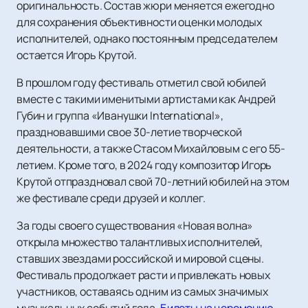
оригинальность. Состав жюри меняется ежегодно
для сохранения объективности оценки молодых
исполнителей, однако постоянным председателем
остается Игорь Крутой.
В прошлом году фестиваль отметил свой юбилей
вместе с такими именитыми артистами как Андрей
Губин и группа «Иванушки International»,
праздновавшими свое 30-летие творческой
деятельности, а также Стасом Михайловым с его 55-
летием. Кроме того, в 2024 году композитор Игорь
Крутой отпраздновал свой 70-летний юбилей на этом
же фестивале среди друзей и коллег.
За годы своего существования «Новая волна»
открыла множество талантливых исполнителей,
ставших звездами российской и мировой сцены.
Фестиваль продолжает расти и привлекать новых
участников, оставаясь одним из самых значимых