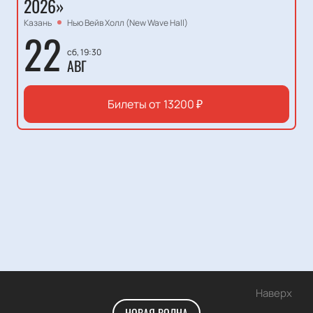
2026»
Казань
Нью Вейв Холл (New Wave Hall)
22
сб, 19:30
АВГ
Билеты от
13200
₽
Наверх