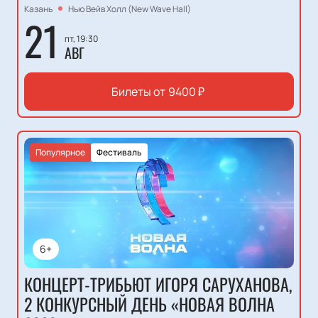
Казань
Нью Вейв Холл (New Wave Hall)
21
пт, 19:30
АВГ
Билеты от
9400
₽
Популярное
Фестиваль
6+
КОНЦЕРТ-ТРИБЬЮТ ИГОРЯ САРУХАНОВА,
2 КОНКУРСНЫЙ ДЕНЬ «НОВАЯ ВОЛНА