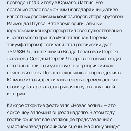
проведен в 2002 году в Юрмале, Латвия. Его
создание стало возможным благодаря инициативе
известных российских композиторов Игоря Крутого и
Раймонда Паулса. В то время оригинальный
юрмальский конкурс прекратил свое существование,
и на его место пришла «Новая волна». Первым
триумфатором фестиваля стал российский дуэт
«SMASH!!», состоящий из Влада Топалова и Сергея
Лазарева. Сегодня Сергей Лазарев не только входит
в состав жюри, но и участвует в мероприятии как
почетный гость. После нескольких лет проведения в
Юрмале и Сочи, фестиваль теперь перемещается в
столицу Татарстана, открывая новую главу своей
истории.
Каждое открытие фестиваля «Новая волна» — это
яркое шоу, запоминающееся надолго. В этом году
гостей ожидает впечатляющее представление с
участием звезд российской сцены. На сцену выйдут