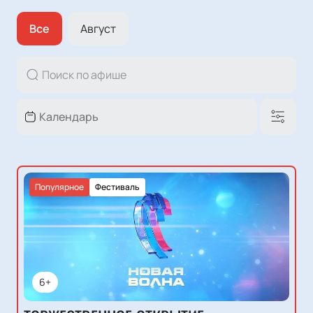
Все
Август
Популярное
Фестиваль
6+