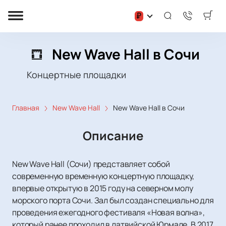
₽
New Wave Hall в Сочи
Концертные площадки
Главная
New Wave Hall
New Wave Hall в Сочи
Описание
New Wave Hall (Сочи) представляет собой
современную временную концертную площадку,
впервые открытую в 2015 году на северном молу
морского порта Сочи. Зал был создан специально для
проведения ежегодного фестиваля «Новая волна»,
который ранее проходил в латвийской Юрмале. В 2017